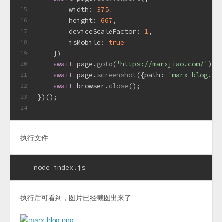
width
: 
375
,
15
height
: 
667
,
16
deviceScaleFactor
: 
1
,
17
isMobile
: 
true
18
    })
19
await
 page.
goto
(
'https://marxjiao.com/'
);
20
await
 page.
screenshot
({
path
: 
'marx-blog.pn
21
await
 browser.
close
();
22
})();
23
24
执行文件
node index.js
1
执行后可看到，图片已经截图出来了