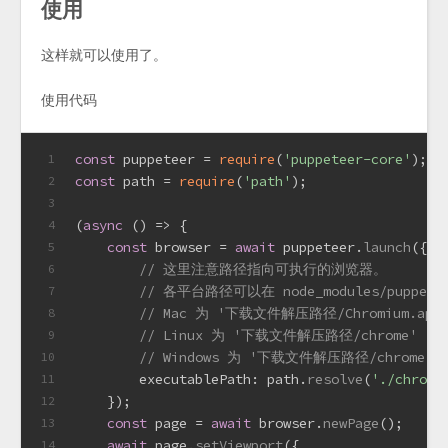
使用
这样就可以使用了。
使用代码
const
 puppeteer = 
require
(
'puppeteer-core'
);
1
const
 path = 
require
(
'path'
);
2
3
(
async
 () => {
4
const
 browser = 
await
 puppeteer.
launch
({
5
// 这里注意路径指向可执行的浏览器。
6
// 各平台路径可以在 node_modules/puppeteer
7
// Mac 为 '下载文件解压路径/Chromium.app/Co
8
// Linux 为 '下载文件解压路径/chrome'
9
// Windows 为 '下载文件解压路径/chrome.ex
10
executablePath
: path.
resolve
(
'./chrome
11
    });
12
const
 page = 
await
 browser.
newPage
();
13
await
 page.
setViewport
({
14