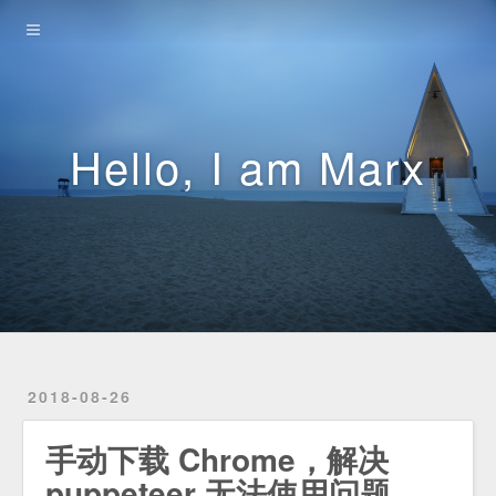
Home
Archives
Projects
Hello, I am Marx
Links
2018-08-26
手动下载 Chrome，解决
puppeteer 无法使用问题