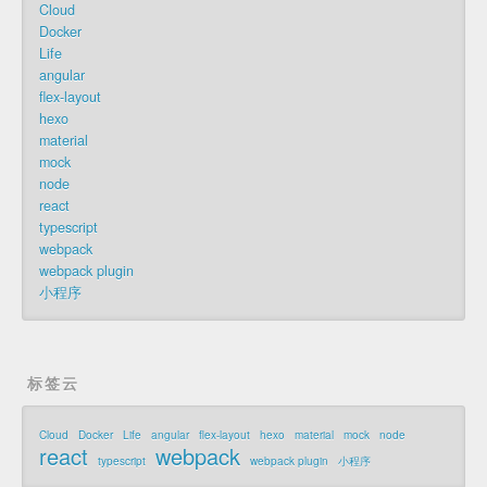
Cloud
Docker
Life
angular
flex-layout
hexo
material
mock
node
react
typescript
webpack
webpack plugin
小程序
标签云
Cloud
Docker
Life
angular
flex-layout
hexo
material
mock
node
react
webpack
typescript
webpack plugin
小程序