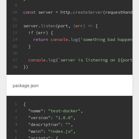
9
const
 server = http.
createServer
(requestHandle
10
11
server.
listen
(port, 
(
err
) =>
 {
12
if
 (err) {
13
return
console
.
log
(
'something bad happened
14
  }
15
16
console
.
log
(
`server is listening on 
${port}
`
17
})
18
package.json
{
1
"name"
:
"test-docker"
,
2
"version"
:
"1.0.0"
,
3
"description"
:
""
,
4
"main"
:
"index.js"
,
5
"scripts"
:
{
6