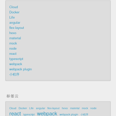
Cloud
Docker
Life
angular
flex-layout
hexo
material
mock
node
react
typescript
webpack
webpack plugin
小程序
标签云
Cloud
Docker
Life
angular
flex-layout
hexo
material
mock
node
react
webpack
typescript
webpack plugin
小程序