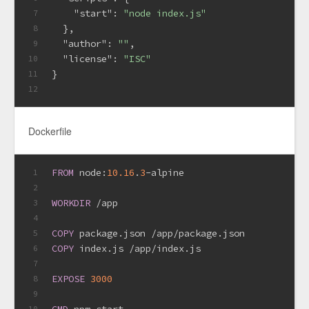
"start"
:
"node index.js"
7
}
,
8
"author"
:
""
,
9
"license"
:
"ISC"
10
}
11
12
Dockerfile
FROM
 node:
10.16
.
3
-alpine
1
2
WORKDIR
 /app
3
4
COPY
 package.json /app/package.json
5
COPY
 index.js /app/index.js
6
7
EXPOSE
3000
8
9
10