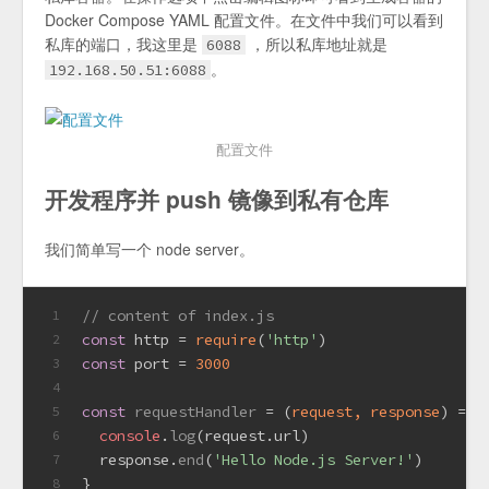
Docker Compose YAML 配置文件。在文件中我们可以看到
私库的端口，我这里是
，所以私库地址就是
6088
。
192.168.50.51:6088
配置文件
开发程序并 push 镜像到私有仓库
我们简单写一个 node server。
// content of index.js
1
const
 http = 
require
(
'http'
)
2
const
 port = 
3000
3
4
const
requestHandler
 = (
request, response
) => 
5
console
.
log
(request.
url
)
6
  response.
end
(
'Hello Node.js Server!'
)
7
}
8