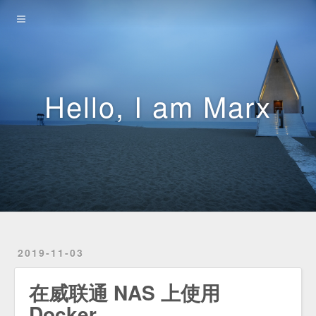
Home
Archives
Projects
Hello, I am Marx
Links
2019-11-03
在威联通 NAS 上使用
Docker